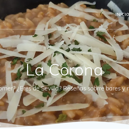
INICI
La Corona
omer? ¿Eres de Sevilla? Reseñas sobrre bares y 