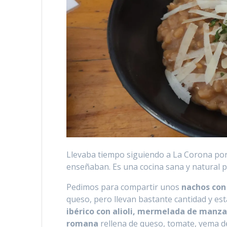
Llevaba tiempo siguiendo a La Corona por
enseñaban. Es una cocina sana y natural 
Pedimos para compartir unos
nachos con
queso, pero llevan bastante cantidad y 
ibérico con alioli, mermelada de manz
romana
rellena de queso, tomate, yema de