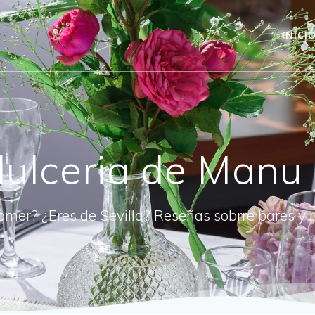
INICI
dulceria de Manu 
omer? ¿Eres de Sevilla? Reseñas sobrre bares y 