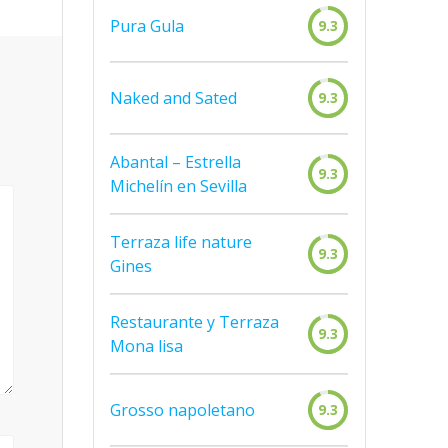
Pura Gula
9.3
Naked and Sated
9.3
Abantal – Estrella
9.3
Michelín en Sevilla
Terraza life nature
9.3
Gines
Restaurante y Terraza
9.3
Mona lisa
Grosso napoletano
9.3