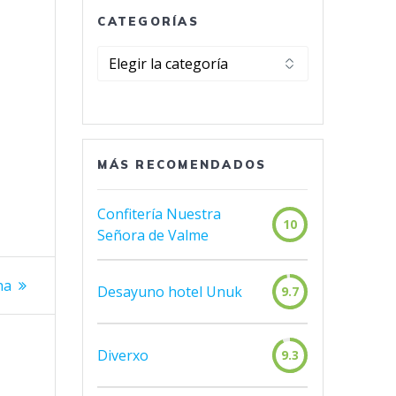
CATEGORÍAS
Categorías
MÁS RECOMENDADOS
Confitería Nuestra
10
Señora de Valme
iente
ha
Desayuno hotel Unuk
9.7
ada:
Diverxo
9.3