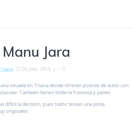
e Manu Jara
Triana
26 julio, 2015
|
0
esana situada en Triana donde ofrecen postres de autor con
tacular. También tienen bollería francesa y panes.
 difícil la decisión, pues todos tenían una pinta
y originales.