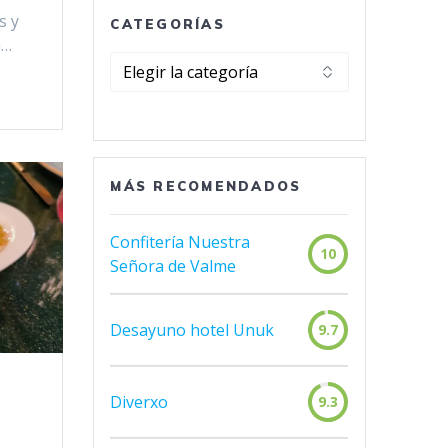
s y
CATEGORÍAS
a…
Categorías
MÁS RECOMENDADOS
Confitería Nuestra
10
Señora de Valme
Desayuno hotel Unuk
9.7
Diverxo
9.3
e