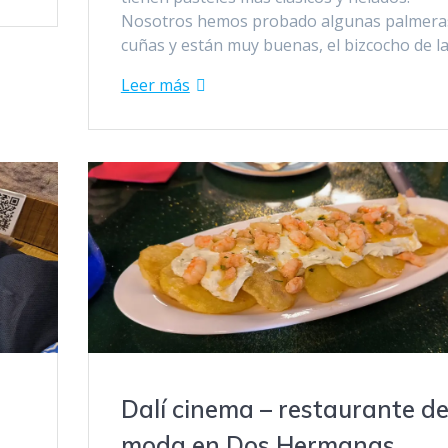
Nosotros hemos probado algunas palmera
cuñas y están muy buenas, el bizcocho de l
Leer más
Dalí cinema – restaurante d
moda en Dos Hermanas