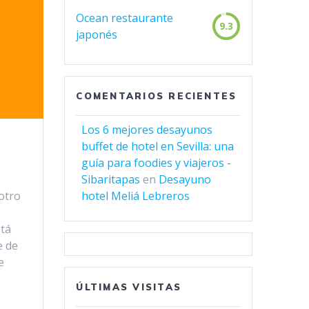
Ocean restaurante
9.3
japonés
COMENTARIOS RECIENTES
Los 6 mejores desayunos
buffet de hotel en Sevilla: una
guía para foodies y viajeros -
Sibaritapas
en
Desayuno
otro
hotel Meliá Lebreros
stá
e de
e
ÚLTIMAS VISITAS