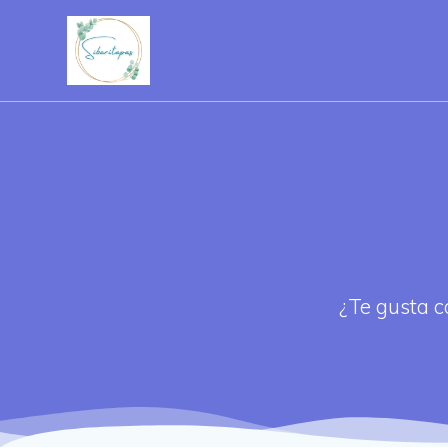
Saltar
al
contenido
¿Te gusta c