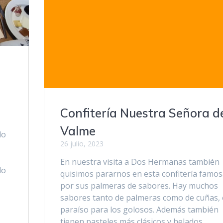
Confitería Nuestra Señora d
n
Valme
do
26 julio, 2023
En nuestra visita a Dos Hermanas también
do
quisimos pararnos en esta confitería famo
por sus palmeras de sabores. Hay muchos
sabores tanto de palmeras como de cuñas, 
paraíso para los golosos. Además también
tienen pasteles más clásicos y helados.