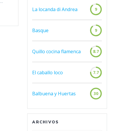
a…
La locanda di Andrea
9
Basque
9
Quillo cocina flamenca
8.7
El caballo loco
7.7
Balbuena y Huertas
30
ARCHIVOS