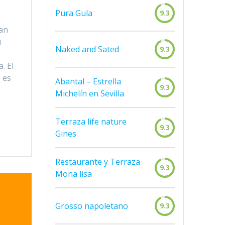
Pura Gula
9.3
an
u
Naked and Sated
9.3
. El
 es
Abantal – Estrella
9.3
a
Michelín en Sevilla
Terraza life nature
9.3
Gines
Restaurante y Terraza
9.3
Mona lisa
Grosso napoletano
9.3